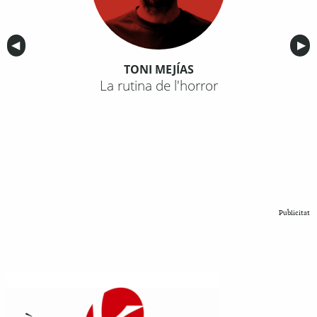
Anterior
◀︎
Sig
▶︎
TONI MEJÍAS
La rutina de l'horror
Publicitat