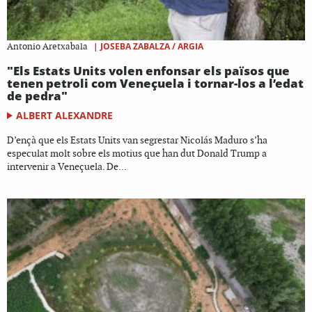
|
JOSEBA ZABALZA / ARGIA
Antonio Aretxabala
"Els Estats Units volen enfonsar els països que
tenen petroli com Veneçuela i tornar-los a l’edat
de pedra"
ALBERT ALEXANDRE
D’ençà que els Estats Units van segrestar Nicolás Maduro s’ha
especulat molt sobre els motius que han dut Donald Trump a
intervenir a Veneçuela. De...