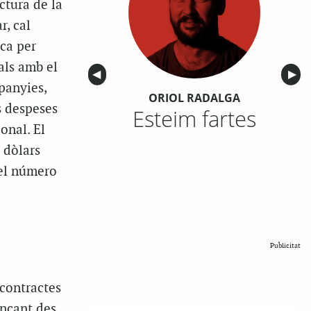
ctura de la
r, cal
rca per
als amb el
Anterior
◀︎
Sigu
▶︎
panyies,
ORIOL RADALGA
s despeses
Esteim fartes
onal. El
 dòlars
 el número
Publicitat
 contractes
ençant des