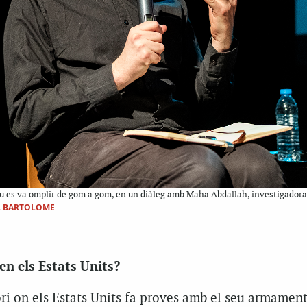
ru es va omplir de gom a gom, en un diàleg amb Maha Abdallah, investigadora 
L BARTOLOME
en els Estats Units?
tori on els Estats Units fa proves amb el seu armamen