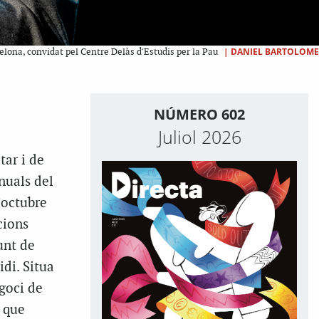
|
DANIEL BARTOLOME
celona, convidat pel Centre Delàs d'Estudis per la Pau
NÚMERO 602
Juliol 2026
tar i de
nuals del
’octubre
cions
unt de
di. Situa
goci de
s que