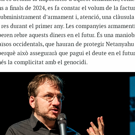
ns a finals de 2024, es fa constar el volum de la factur
subministrament d’armament i, atenció, una clàusula
à res durant el primer any. Les companyies armament
speren rebre aquests diners en el futur. És una maniobr
aïsos occidentals, que hauran de protegir Netanyahu 
perquè això assegurarà que pagui el deute en el futur
és la complicitat amb el genocidi.