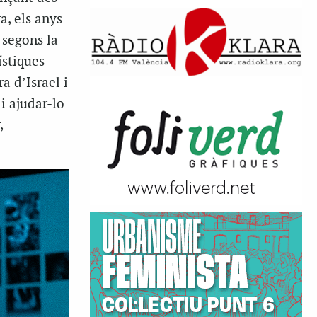
a, els anys
 segons la
ístiques
a d’Israel i
i ajudar-lo
,