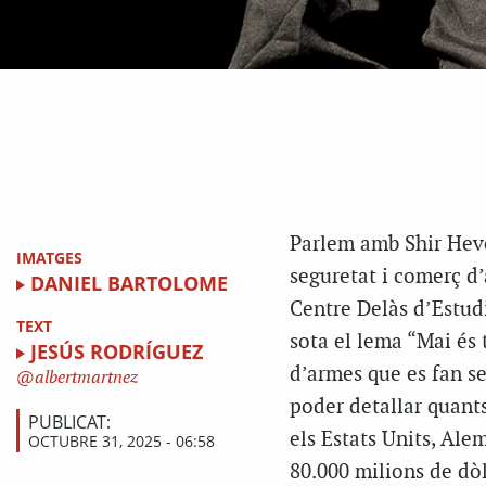
Parlem amb Shir Hever
IMATGES
seguretat i comerç d’
DANIEL BARTOLOME
Centre Delàs d’Estudi
TEXT
sota el lema “Mai és 
JESÚS RODRÍGUEZ
d’armes que es fan se
albertmartnez
poder detallar quants
PUBLICAT:
els Estats Units, Al
OCTUBRE 31, 2025 - 06:58
80.000 milions de dòl