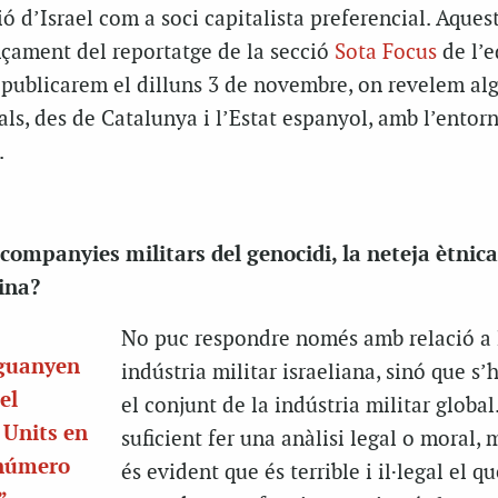
ó d’Israel com a soci capitalista preferencial. Aques
nçament del reportatge de la secció
Sota Focus
de l’e
 publicarem el dilluns 3 de novembre, on revelem al
ls, des de Catalunya i l’Estat espanyol, amb l’entor
.
companyies militars del genocidi, la neteja ètnica
ina?
No puc respondre només amb relació a 
 guanyen
indústria militar israeliana, sinó que s’
el
el conjunt de la indústria militar global
s Units en
suficient fer una anàlisi legal o moral,
 número
és evident que és terrible i il·legal el qu