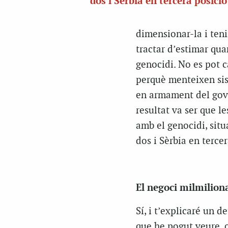
dos i Sèrbia en tercera posició
dimensionar-la i ten
tractar d’estimar qu
genocidi. No es pot c
perquè menteixen sis
en armament del gover
resultat va ser que 
amb el genocidi, sit
dos i Sèrbia en tercer
El negoci milmilion
Sí, i t’explicaré un 
que he pogut veure, 