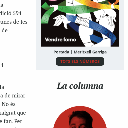
ta
dició 594
gunes de les
n de
Portada | Meritxell Garriga
TOTS ELS NÚMEROS
 i
La columna
la
ha de mirar
. No és
 malgrat que
e fan. Per