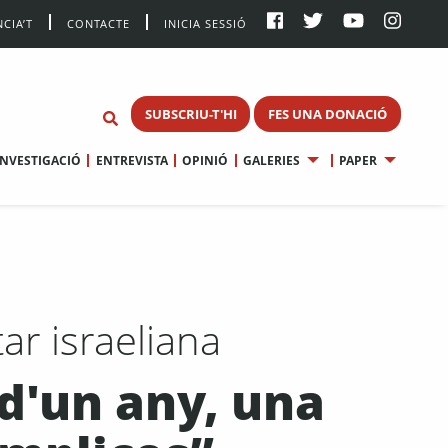
CIA’T
CONTACTE
INICIA SESSIÓ
SUBSCRIU-T'HI
FES UNA DONACIÓ
INVESTIGACIÓ
ENTREVISTA
OPINIÓ
GALERIES
PAPER
tar israeliana
 d'un any, una