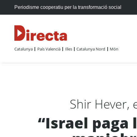
Periodisme cooperatiu per la transformació social
Catalunya
País Valencià
Illes
Catalunya Nord
Món
Shir Hever, e
“Israel paga 