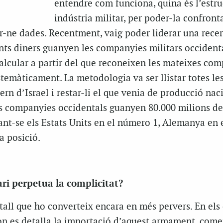
”
entendre com funciona, quina és l’estru
indústria militar, per poder-la confronta
ir-ne dades. Recentment, vaig poder liderar una rece
ants diners guanyen les companyies militars occident
alcular a partir del que reconeixen les mateixes com
temàticament. La metodologia va ser llistar totes le
n d’Israel i restar-li el que venia de producció naci
les companyies occidentals guanyen 80.000 milions de
uant-se els Estats Units en el número 1, Alemanya en
a posició.
ari perpetua la complicitat?
detall que ho converteix encara en més pervers. En els
on es detalla la importació d’aquest armament, com