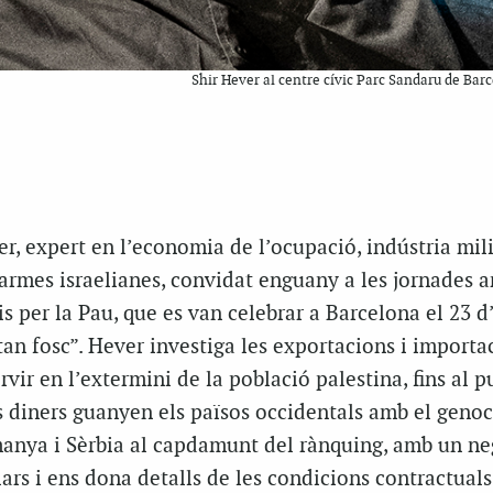
Shir Hever al centre cívic Parc Sandaru de Bar
, expert en l’economia de l’ocupació, indústria mili
armes israelianes, convidat enguany a les jornades a
s per la Pau, que es van celebrar a Barcelona el 23 d
tan fosc”. Hever investiga les exportacions i importa
rvir en l’extermini de la població palestina, fins al p
 diners guanyen els països occidentals amb el genoci
emanya i Sèrbia al capdamunt del rànquing, amb un ne
ars i ens dona detalls de les condicions contractual