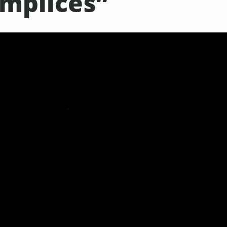
òmplices”