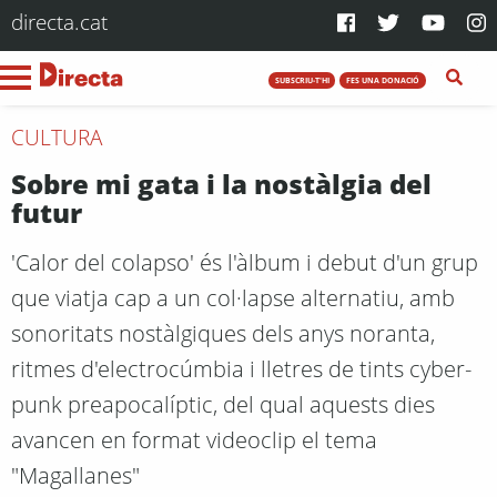
directa.cat
SUBSCRIU-T'HI
FES UNA DONACIÓ
CULTURA
Sobre mi gata i la nostàlgia del
futur
'Calor del colapso' és l'àlbum i debut d'un grup
que viatja cap a un col·lapse alternatiu, amb
sonoritats nostàlgiques dels anys noranta,
ritmes d'electrocúmbia i lletres de tints cyber-
punk preapocalíptic, del qual aquests dies
avancen en format videoclip el tema
"Magallanes"