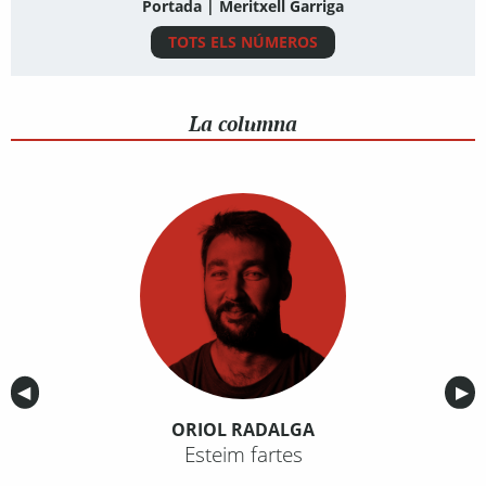
Portada | Meritxell Garriga
TOTS ELS NÚMEROS
La columna
Anterior
◀︎
Sig
▶︎
ORIOL RADALGA
Esteim fartes