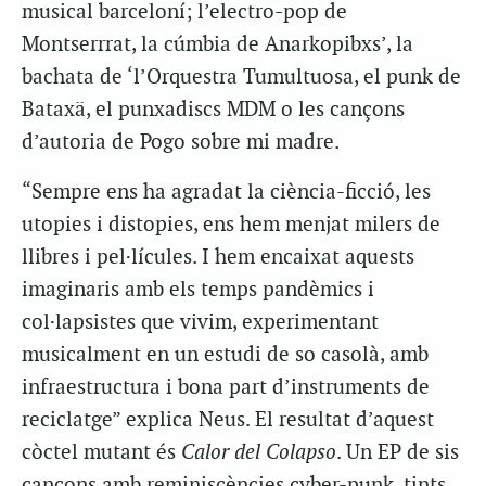
musical barceloní; l’electro-pop de
Montserrrat, la cúmbia de Anarkopibxs’, la
bachata de ‘l’Orquestra Tumultuosa, el punk de
Bataxä, el punxadiscs MDM o les cançons
d’autoria de Pogo sobre mi madre.
“Sempre ens ha agradat la ciència-ficció, les
utopies i distopies, ens hem menjat milers de
llibres i pel·lícules. I hem encaixat aquests
imaginaris amb els temps pandèmics i
col·lapsistes que vivim, experimentant
musicalment en un estudi de so casolà, amb
infraestructura i bona part d’instruments de
reciclatge” explica Neus. El resultat d’aquest
còctel mutant és
Calor del Colapso
. Un EP de sis
cançons amb reminiscències cyber-punk, tints