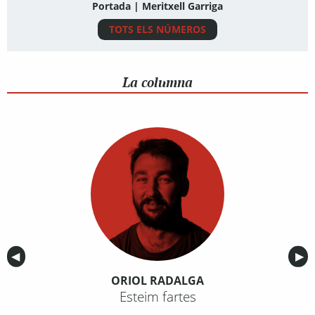
Portada | Meritxell Garriga
TOTS ELS NÚMEROS
La columna
Anterior
◀︎
Sig
▶︎
ORIOL RADALGA
Esteim fartes