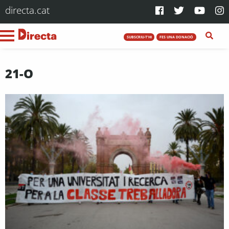
directa.cat
SUBSCRIU-T'HI
FES UNA DONACIÓ
21-O