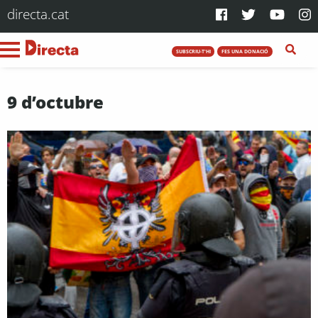
directa.cat
SUBSCRIU-T'HI
FES UNA DONACIÓ
9 d’octubre