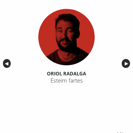
Anterior
◀︎
Sig
▶︎
ORIOL RADALGA
Esteim fartes