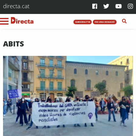
directa.cat
SUBSCRIU-T'HI
FES UNA DONACIÓ
ABITS