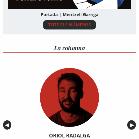
Portada | Meritxell Garriga
TOTS ELS NÚMEROS
La columna
Anterior
◀︎
Sig
▶︎
ORIOL RADALGA