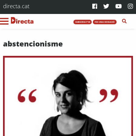
directa.cat
SUBSCRIU-T'HI
FES UNA DONACIÓ
abstencionisme