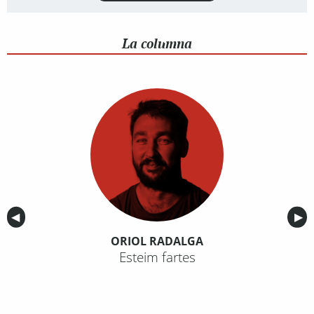
La columna
Anterior
◀︎
Sig
▶︎
ORIOL RADALGA
Esteim fartes