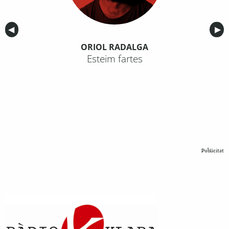
Anterior
◀︎
Sig
▶︎
ORIOL RADALGA
Esteim fartes
Publicitat