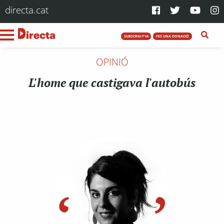
directa.cat
SUBSCRIU-T'HI
FES UNA DONACIÓ
OPINIÓ
L'home que castigava l'autobús