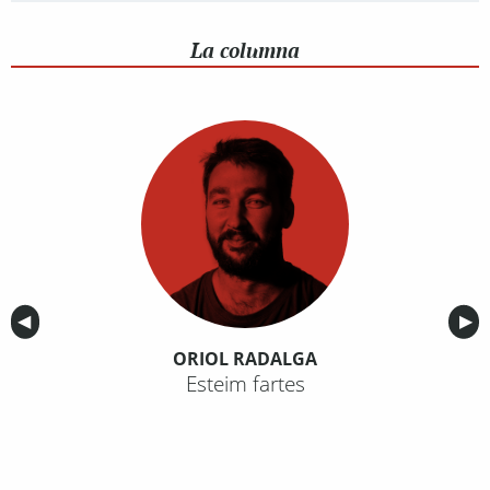
La columna
Anterior
◀︎
Sig
▶︎
ORIOL RADALGA
Esteim fartes