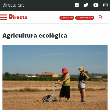
directa.cat
SUBSCRIU-T'HI
FES UNA DONACIÓ
Agricultura ecològica