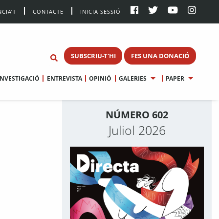
CIA’T
CONTACTE
INICIA SESSIÓ
SUBSCRIU-T'HI
FES UNA DONACIÓ
INVESTIGACIÓ
ENTREVISTA
OPINIÓ
GALERIES
PAPER
NÚMERO 602
Juliol 2026