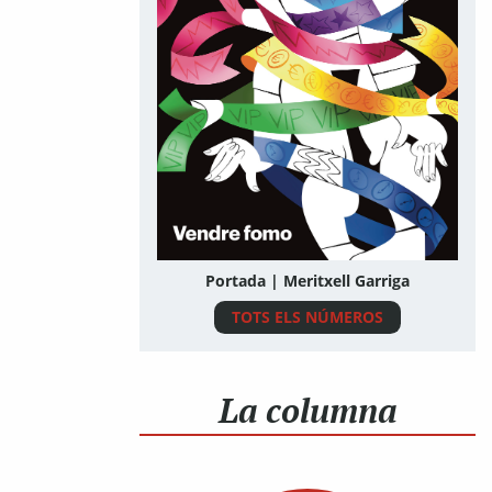
Portada | Meritxell Garriga
TOTS ELS NÚMEROS
La columna