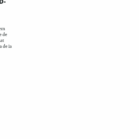
D-
ern
e de
nat
a de la