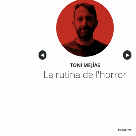
Anterior
◀︎
Sigu
▶︎
TONI MEJÍAS
La rutina de l'horror
Publicitat