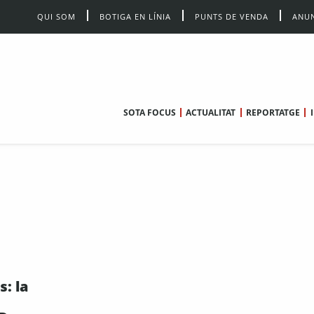
QUI SOM
BOTIGA EN LÍNIA
PUNTS DE VENDA
ANUN
SOTA FOCUS
ACTUALITAT
REPORTATGE
: la