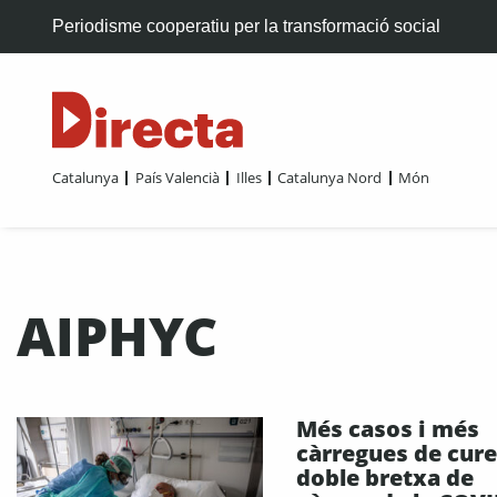
Periodisme cooperatiu per la transformació social
Catalunya
País Valencià
Illes
Catalunya Nord
Món
AIPHYC
Més casos i més
càrregues de cures
doble bretxa de