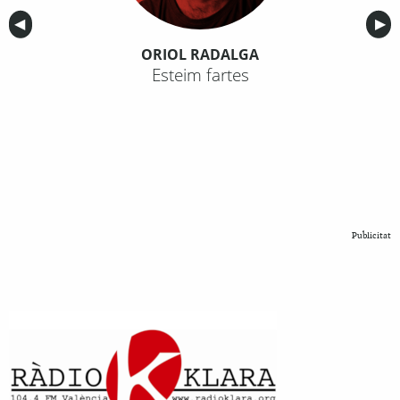
Anterior
◀︎
Sig
▶︎
ORIOL RADALGA
Esteim fartes
Publicitat