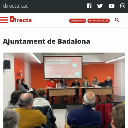
directa.cat
SUBSCRIU-T'HI
FES UNA DONACIÓ
Ajuntament de Badalona