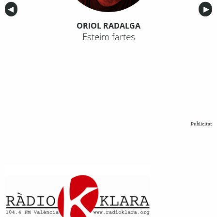
Anterior
◀︎
Sig
▶︎
ORIOL RADALGA
Esteim fartes
Publicitat