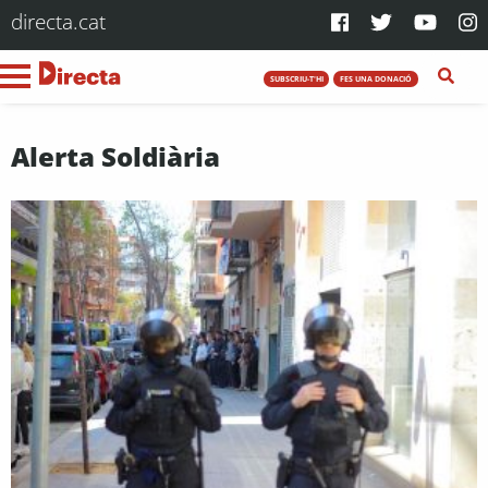
directa.cat
SUBSCRIU-T'HI
FES UNA DONACIÓ
Alerta Soldiària