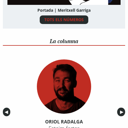
Portada | Meritxell Garriga
TOTS ELS NÚMEROS
La columna
Anterior
◀︎
Sig
▶︎
ORIOL RADALGA