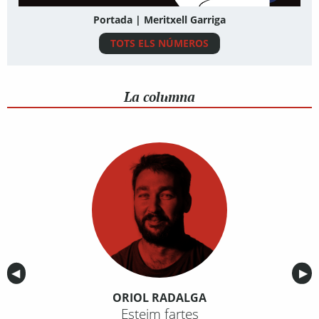
Portada | Meritxell Garriga
TOTS ELS NÚMEROS
La columna
Anterior
◀︎
Sig
▶︎
ORIOL RADALGA
Esteim fartes