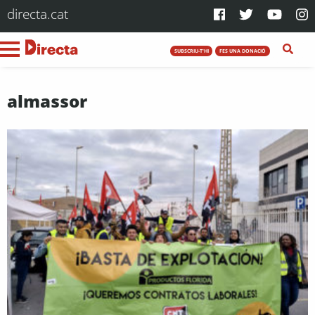
directa.cat
SUBSCRIU-T'HI
FES UNA DONACIÓ
almassor