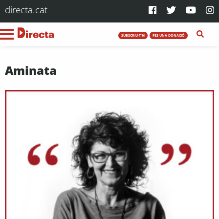
directa.cat
SUBSCRIU-T'HI
FES UNA DONACIÓ
Aminata