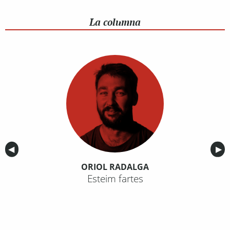
La columna
Anterior
◀︎
Sig
▶︎
ORIOL RADALGA
Esteim fartes