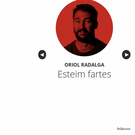
Anterior
◀︎
Sigu
▶︎
ORIOL RADALGA
Esteim fartes
Publicitat