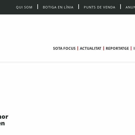
QUI SOM
BOTIGA EN LÍNIA
PUNTS DE VENDA
ANUN
SOTA FOCUS
ACTUALITAT
REPORTATGE
mor
en