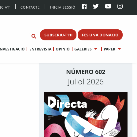
CIA’T
CONTACTE
INICIA SESSIÓ
SUBSCRIU-T'HI
FES UNA DONACIÓ
INVESTIGACIÓ
ENTREVISTA
OPINIÓ
GALERIES
PAPER
NÚMERO 602
Juliol 2026