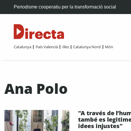
Periodisme cooperatiu per la transformació social
Catalunya
País Valencià
Illes
Catalunya Nord
Món
Ana Polo
"A través de l’hu
també es legitim
idees injustes"