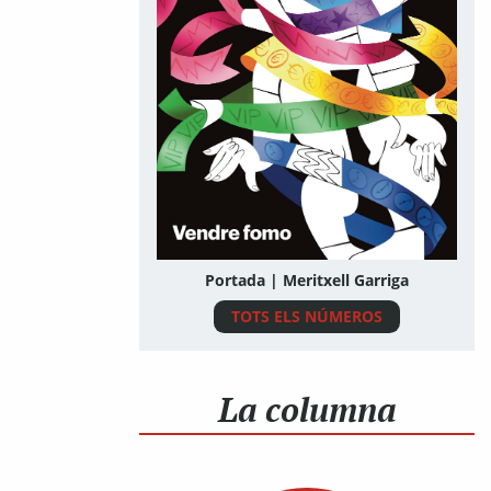
Portada | Meritxell Garriga
TOTS ELS NÚMEROS
La columna