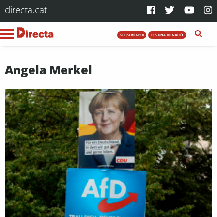
directa.cat
SUBSCRIU-T'HI
FES UNA DONACIÓ
Angela Merkel