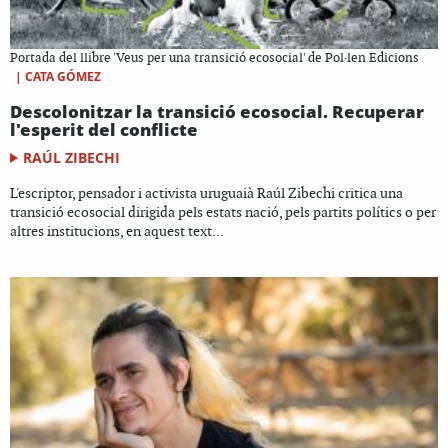
Portada del llibre 'Veus per una transició ecosocial' de Pol·len Edicions
|
CATA GÓMEZ
Descolonitzar la transició ecosocial. Recuperar
l'esperit del conflicte
RAÚL ZIBECHI
L'escriptor, pensador i activista uruguaià Raúl Zibechi critica una
transició ecosocial dirigida pels estats nació, pels partits polítics o per
altres institucions, en aquest text...