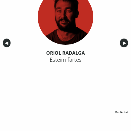
Anterior
◀︎
Sig
▶︎
ORIOL RADALGA
Esteim fartes
Publicitat