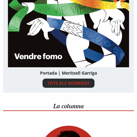
Portada | Meritxell Garriga
TOTS ELS NÚMEROS
La columna