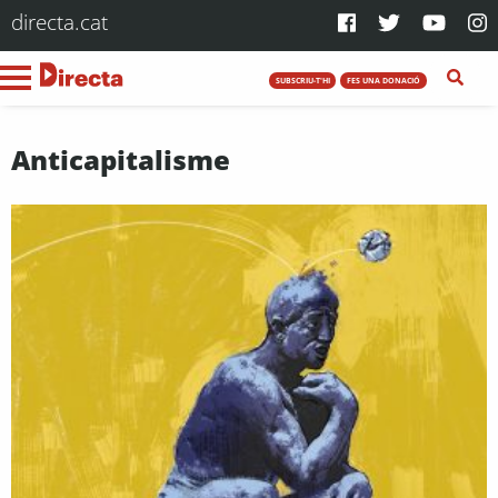
directa.cat
SUBSCRIU-T'HI
FES UNA DONACIÓ
Anticapitalisme