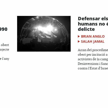
Defensar els
humans no 
990
delicte
BRIAN ANGLO
SALAH JAMAL
a obert
rojecte
Arran del procedime
obert per incitació a
e l'any
activistes de la cam
Desinversions i San
contra l'Estat d'Israe