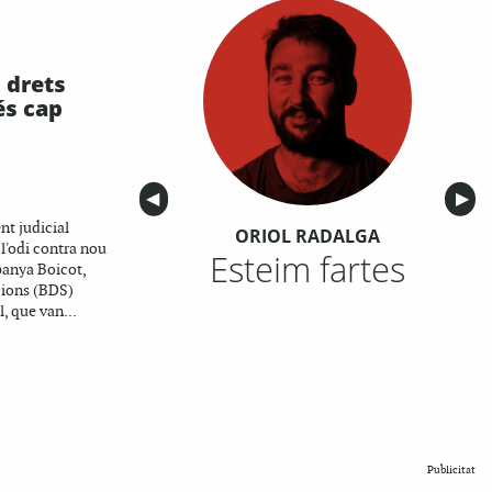
 drets
és cap
Anterior
◀︎
Sigu
▶︎
nt judicial
ORIOL RADALGA
 l'odi contra nou
Esteim fartes
panya Boicot,
cions (BDS)
l, que van...
Publicitat