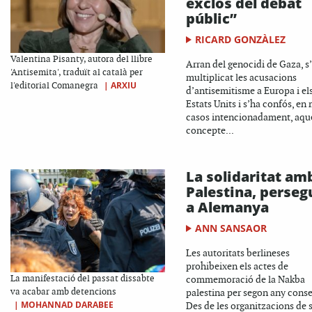
exclòs del debat
públic”
RICARD GONZÀLEZ
Valentina Pisanty, autora del llibre
Arran del genocidi de Gaza, s
'Antisemita', traduït al català per
multiplicat les acusacions
|
ARXIU
l'editorial Comanegra
d’antisemitisme a Europa i el
Estats Units i s’ha confós, en
casos intencionadament, aqu
concepte...
La solidaritat am
Palestina, perseg
a Alemanya
ANN SANSAOR
Les autoritats berlineses
prohibeixen els actes de
La manifestació del passat dissabte
commemoració de la Nakba
va acabar amb detencions
palestina per segon any conse
|
MOHANNAD DARABEE
Des de les organitzacions de 