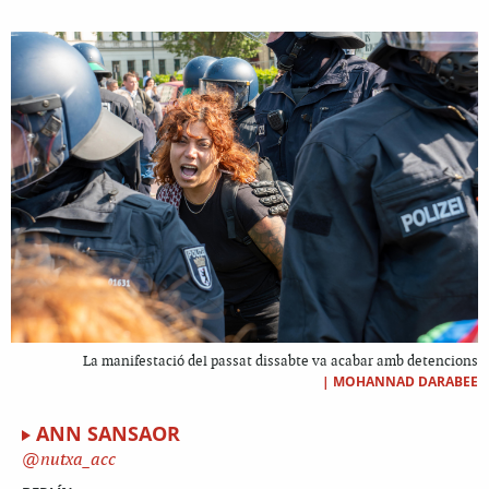
La manifestació del passat dissabte va acabar amb detencions
|
MOHANNAD DARABEE
ANN SANSAOR
nutxa_acc