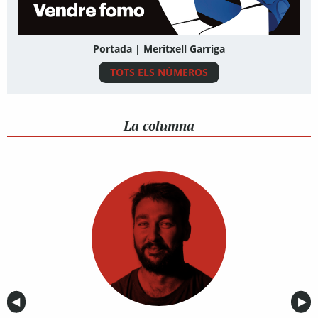
Portada | Meritxell Garriga
TOTS ELS NÚMEROS
La columna
Anterior
◀︎
Sig
▶︎