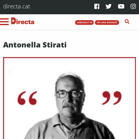
directa.cat
SUBSCRIU-T'HI
FES UNA DONACIÓ
Antonella Stirati