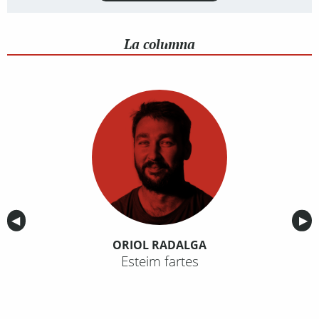
La columna
Anterior
◀︎
Sig
▶︎
ORIOL RADALGA
Esteim fartes