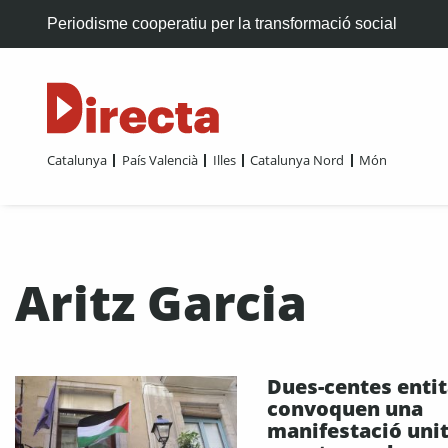
Periodisme cooperatiu per la transformació social
Catalunya
País Valencià
Illes
Catalunya Nord
Món
Aritz Garcia
Dues-centes entit
convoquen una
manifestació unit