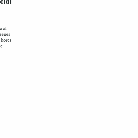
cidi
a al
esenes
 hores
de