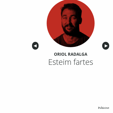
Anterior
◀︎
Sigu
▶︎
ORIOL RADALGA
Esteim fartes
Publicitat