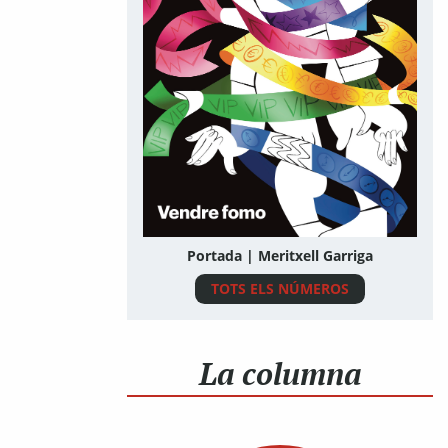
Portada | Meritxell Garriga
TOTS ELS NÚMEROS
La columna