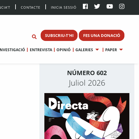
CIA’T
CONTACTE
INICIA SESSIÓ
SUBSCRIU-T'HI
FES UNA DONACIÓ
INVESTIGACIÓ
ENTREVISTA
OPINIÓ
GALERIES
PAPER
NÚMERO 602
Juliol 2026