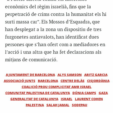
econòmics del règim israelià, fins que la
perpetració de crims contra la humanitat els hi
surti massa car”. Els Mossos d’Esquadra, que
han desplegat a la zona un dispositiu de tres
furgonetes antiavalots, han identificat dues
persones que s’han ofert com a mediadores en
l’acció i una altra que ha fet declaracions als
mitjans de comunicació.
AJUNTAMENT DE BARCELONA
ALYS SAMSON
ARITZ GARCIA
ASSOCIACIÓ JUNTS
BARCELONA
CENTRE DELÀS
CISJORDÀNIA
COALICIÓ PROU COMPLICITAT AMB ISRAEL
COMUNITAT PALESTINA DE CATALUNYA
DÚNIA CAMPS
GAZA
GENERALITAT DE CATALUNYA
ISRAEL
LAURENT COHEN
PALESTINA
SALAH JAMAL
SODEPAU