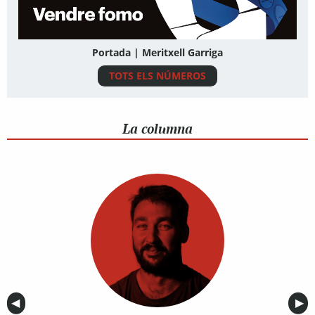
Portada | Meritxell Garriga
TOTS ELS NÚMEROS
La columna
Anterior
◀︎
Sig
▶︎