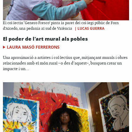
El col·lectiu ‘Genero Fresco’ pinta la paret del col·legi públic de Forn
|
LUCAS GUERRA
d’Alcedo, una pedania al sud de València
El poder de l'art mural als pobles
LAURA MASÓ FERRERONS
Una aproximació a artistes i col·lectius que, mitjançant murals i obres
relacionades amb el món rural –o des d’aquest–, busquen crear un
impacte i un...