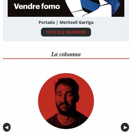
Portada | Meritxell Garriga
TOTS ELS NÚMEROS
La columna
Anterior
◀︎
Sig
▶︎