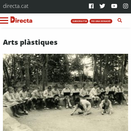
directa.cat
SUBSCRIU-T'HI
FES UNA DONACIÓ
Arts plàstiques