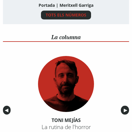
Portada | Meritxell Garriga
TOTS ELS NÚMEROS
La columna
Anterior
◀︎
Sig
▶︎
TONI MEJÍAS
La rutina de l'horror