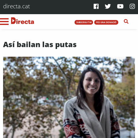
directa.cat
SUBSCRIU-T'HI
FES UNA DONACIÓ
Así bailan las putas