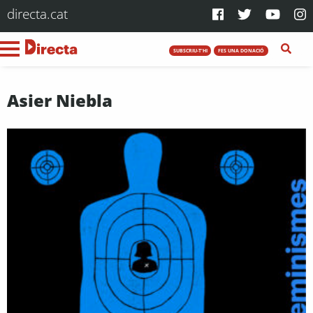
directa.cat
SUBSCRIU-T'HI
FES UNA DONACIÓ
Asier Niebla