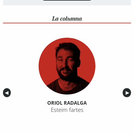
La columna
Anterior
◀︎
Sig
▶︎
ORIOL RADALGA
Esteim fartes