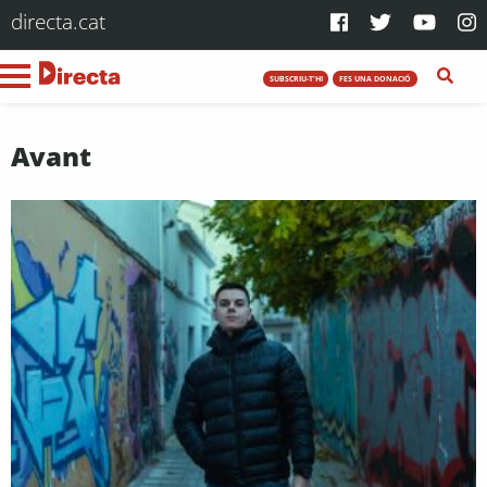
directa.cat
SUBSCRIU-T'HI
FES UNA DONACIÓ
Avant