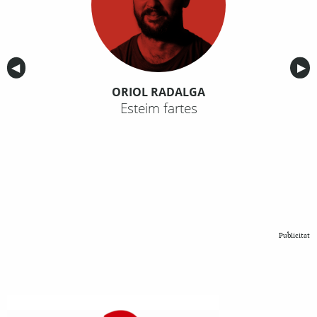
Anterior
◀︎
Sig
▶︎
ORIOL RADALGA
Esteim fartes
Publicitat