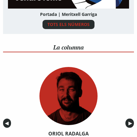
Portada | Meritxell Garriga
TOTS ELS NÚMEROS
La columna
Anterior
◀︎
Sig
▶︎
ORIOL RADALGA