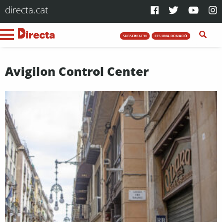
directa.cat
SUBSCRIU-T'HI
FES UNA DONACIÓ
Avigilon Control Center