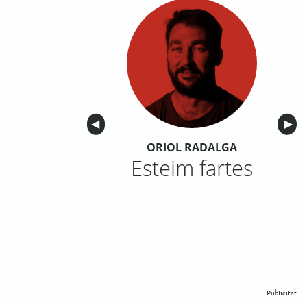
Anterior
◀︎
Sigu
▶︎
ORIOL RADALGA
Esteim fartes
Publicitat