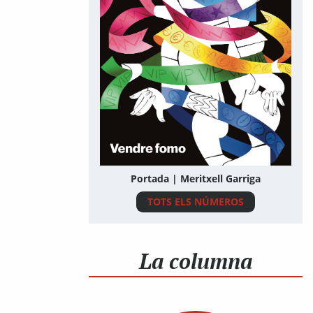
Portada | Meritxell Garriga
TOTS ELS NÚMEROS
La columna