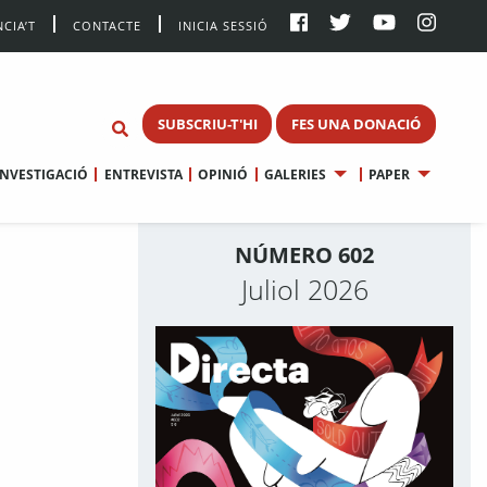
CIA’T
CONTACTE
INICIA SESSIÓ
SUBSCRIU-T'HI
FES UNA DONACIÓ
INVESTIGACIÓ
ENTREVISTA
OPINIÓ
GALERIES
PAPER
NÚMERO 602
Juliol 2026