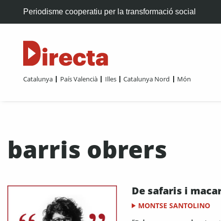
Periodisme cooperatiu per la transformació social
Catalunya
País Valencià
Illes
Catalunya Nord
Món
barris obrers
De safaris i maca
MONTSE SANTOLINO