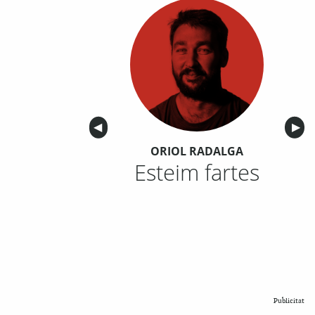
Anterior
◀︎
Sigu
▶︎
ORIOL RADALGA
Esteim fartes
Publicitat