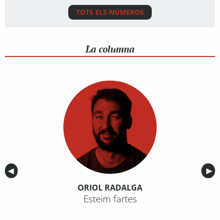
TOTS ELS NÚMEROS
La columna
Anterior
◀︎
Sig
▶︎
ORIOL RADALGA
Esteim fartes