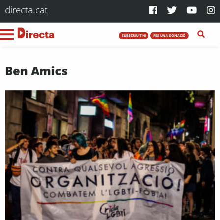
directa.cat
SUBSCRIU-T'HI
FES UNA DONACIÓ
Ben Amics