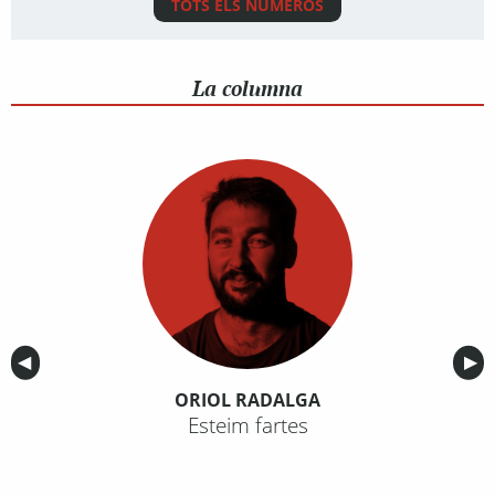
TOTS ELS NÚMEROS
La columna
Anterior
◀︎
Sig
▶︎
ORIOL RADALGA
Esteim fartes