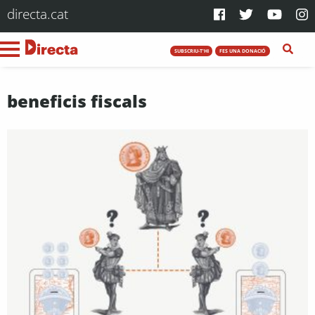
directa.cat
SUBSCRIU-T'HI
FES UNA DONACIÓ
beneficis fiscals