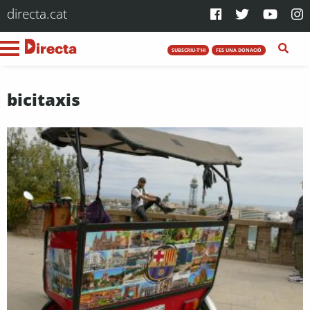
directa.cat
SUBSCRIU-T'HI
FES UNA DONACIÓ
bicitaxis