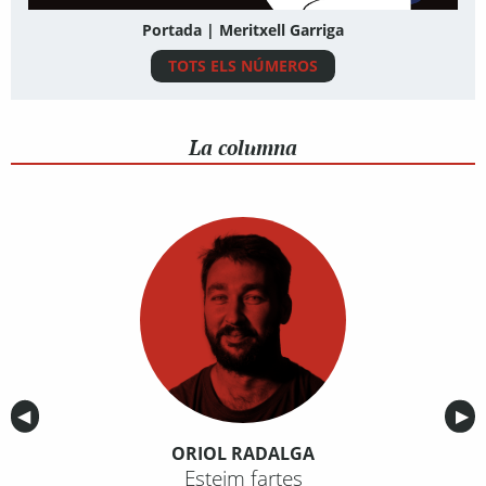
Portada | Meritxell Garriga
TOTS ELS NÚMEROS
La columna
Anterior
◀︎
Sig
▶︎
ORIOL RADALGA
Esteim fartes