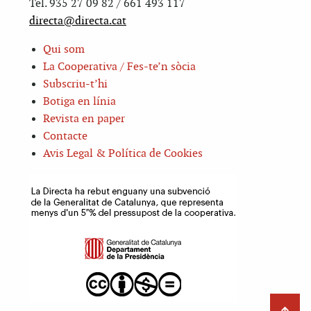
Tel. 935 27 09 82 / 661 493 117
directa@directa.cat
Qui som
La Cooperativa / Fes-te’n sòcia
Subscriu-t’hi
Botiga en línia
Revista en paper
Contacte
Avis Legal & Política de Cookies