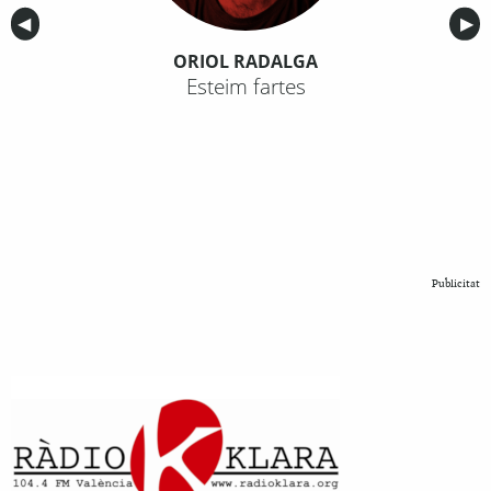
Anterior
◀︎
Sig
▶︎
ORIOL RADALGA
Esteim fartes
Publicitat