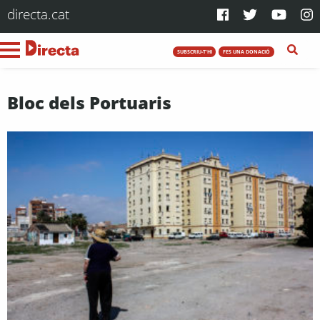
directa.cat
SUBSCRIU-T'HI
FES UNA DONACIÓ
Bloc dels Portuaris