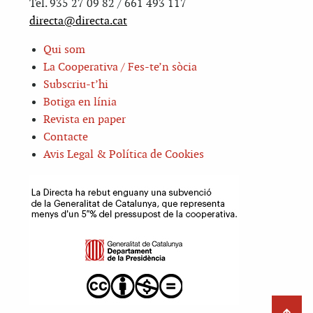
Tel. 935 27 09 82 / 661 493 117
directa@directa.cat
Qui som
La Cooperativa / Fes-te’n sòcia
Subscriu-t’hi
Botiga en línia
Revista en paper
Contacte
Avis Legal & Política de Cookies