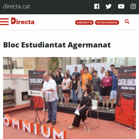
directa.cat
SUBSCRIU-T'HI
FES UNA DONACIÓ
Bloc Estudiantat Agermanat