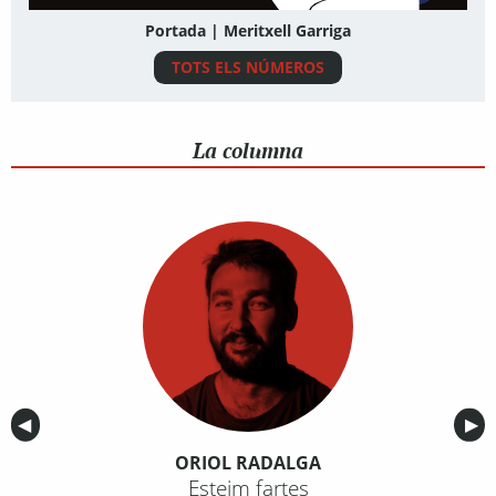
Portada | Meritxell Garriga
TOTS ELS NÚMEROS
La columna
Anterior
◀︎
Sig
▶︎
ORIOL RADALGA
Esteim fartes