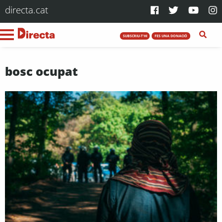
directa.cat
SUBSCRIU-T'HI
FES UNA DONACIÓ
bosc ocupat