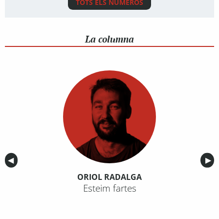
TOTS ELS NÚMEROS
La columna
Anterior
◀︎
Sig
▶︎
ORIOL RADALGA
Esteim fartes