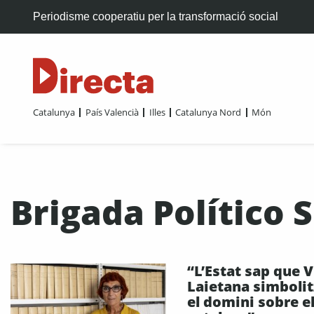
Periodisme cooperatiu per la transformació social
Catalunya
País Valencià
Illes
Catalunya Nord
Món
Brigada Político S
“L’Estat sap que V
Laietana simbolit
el domini sobre e