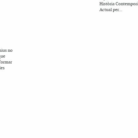
Història Contempor
Actual per...
sius no
que
nformar
les