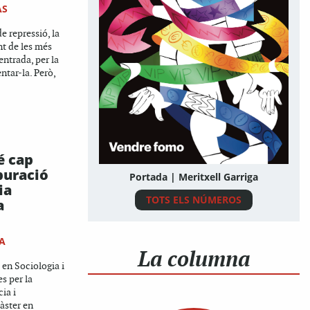
AS
e repressió, la
t de les més
entrada, per la
ntar-la. Però,
é cap
puració
Portada | Meritxell Garriga
ia
TOTS ELS NÚMEROS
a
A
La columna
t en Sociologia i
s per la
ia i
màster en