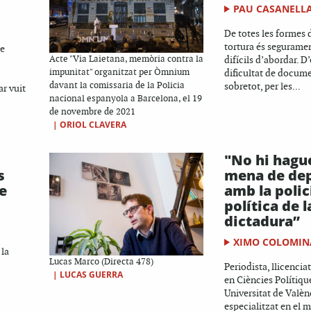
PAU CASANELL
De totes les formes d
tortura és seguramen
ue
Acte "Via Laietana, memòria contra la
difícils d’abordar. D’
impunitat" organitzat per Òmnium
dificultat de docume
davant la comissaria de la Policia
sobretot, per les...
ar vuit
nacional espanyola a Barcelona, el 19
de novembre de 2021
|
ORIOL CLAVERA
"No hi hagu
s
mena de de
e
amb la polic
política de l
dictadura”
XIMO COLOMIN
 la
Lucas Marco (Directa 478)
Periodista, llicencia
|
LUCAS GUERRA
en Ciències Polítique
Universitat de Valènc
especialitzat en el 