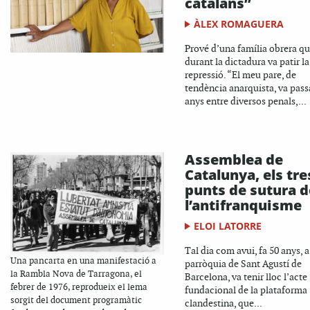
catalans”
ÀLEX ROMAGUERA
Prové d’una família obrera q
durant la dictadura va patir la
repressió. “El meu pare, de
tendència anarquista, va pass
anys entre diversos penals,...
Assemblea de
Catalunya, els tre
punts de sutura d
l’antifranquisme
ELOI LATORRE
Tal dia com avui, fa 50 anys, a
Una pancarta en una manifestació a
parròquia de Sant Agustí de
la Rambla Nova de Tarragona, el
Barcelona, va tenir lloc l’acte
febrer de 1976, reprodueix el lema
fundacional de la plataforma
sorgit del document programàtic
clandestina, que...