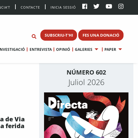
CIA’T
CONTACTE
INICIA SESSIÓ
SUBSCRIU-T'HI
FES UNA DONACIÓ
INVESTIGACIÓ
ENTREVISTA
OPINIÓ
GALERIES
PAPER
NÚMERO 602
Juliol 2026
a de Via
a ferida