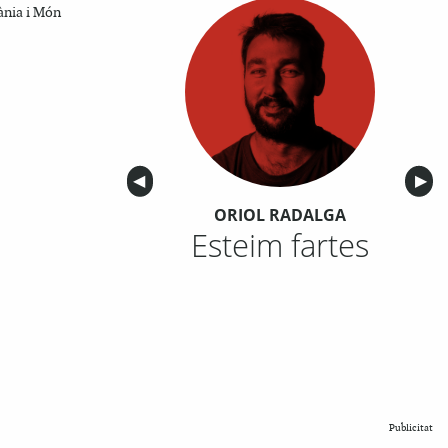
ània i Món
Anterior
◀︎
Sigu
▶︎
ORIOL RADALGA
Esteim fartes
Publicitat