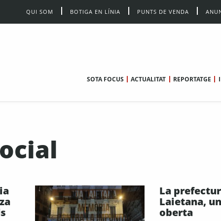
QUI SOM
BOTIGA EN LÍNIA
PUNTS DE VENDA
ANUN
SOTA FOCUS
ACTUALITAT
REPORTATGE
ocial
ia
La prefectur
za
Laietana, un
ls
oberta