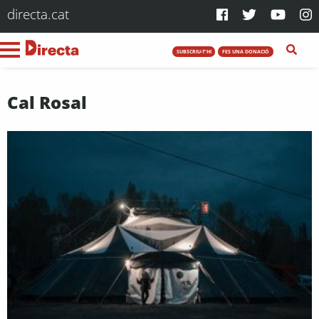
directa.cat
SUBSCRIU-T'HI
FES UNA DONACIÓ
Cal Rosal