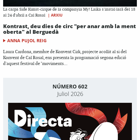
La carpa Side Kunst-cirque de la companyia My! Laika s'instal·larà del 18
|
ARXIU
al 24 d'abril a Cal Rosal
Kontrast, deu dies de circ "per anar amb la ment
oberta" al Berguedà
ANNA PUJOL REIG
Laura Cardona, membre de Konvent Cirk, projecte acollit al si del
Konvent de Cal Rosal, ens presenta la programació segona edició
d'aquest festival de "moviments...
NÚMERO 602
Juliol 2026