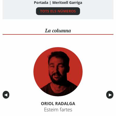
Portada | Meritxell Garriga
TOTS ELS NÚMEROS
La columna
Anterior
◀︎
Sig
▶︎
ORIOL RADALGA
Esteim fartes