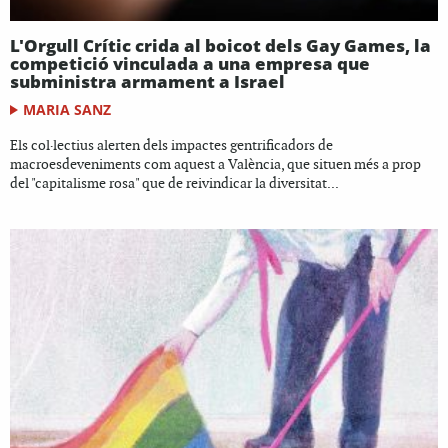
L'Orgull Crític crida al boicot dels Gay Games, la
competició vinculada a una empresa que
subministra armament a Israel
MARIA SANZ
Els col·lectius alerten dels impactes gentrificadors de
macroesdeveniments com aquest a València, que situen més a prop
del "capitalisme rosa" que de reivindicar la diversitat...