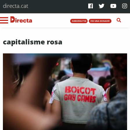
directa.cat
SUBSCRIU-T'HI
FES UNA DONACIÓ
capitalisme rosa