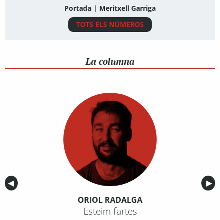
Portada | Meritxell Garriga
TOTS ELS NÚMEROS
La columna
Anterior
◀︎
Sig
▶︎
ORIOL RADALGA
Esteim fartes