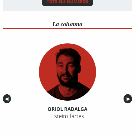
TOTS ELS NÚMEROS
La columna
Anterior
◀︎
Sig
▶︎
ORIOL RADALGA
Esteim fartes