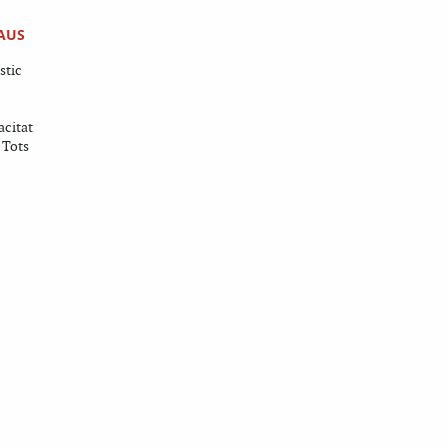
AUS
stic
acitat
 Tots