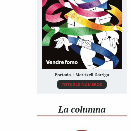
Portada | Meritxell Garriga
TOTS ELS NÚMEROS
La columna