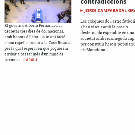
contradiccions
JORDI CAMPABADAL GR
Les exèquies de l'astre futbolí
El govern d'Alberto Fernández va
s'han viscut amb la passió
decretar tres dies de dol nacional,
desfermada esperable en una
amb honors d'Estat i la instal·lació
societat amb reconeguda cap
d'una capella ardent a la Casa Rosada,
per construir herois populars.
per la qual esperaven que poguessin
els Maradona...
arribar a passar més d'un milió de
|
ARXIU
persones