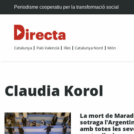
Periodisme cooperatiu per la transformació social
Catalunya
País Valencià
Illes
Catalunya Nord
Món
Claudia Korol
La mort de Mara
sotraga l'Argenti
amb totes les sev