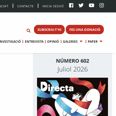
CIA’T
CONTACTE
INICIA SESSIÓ
SUBSCRIU-T'HI
FES UNA DONACIÓ
INVESTIGACIÓ
ENTREVISTA
OPINIÓ
GALERIES
PAPER
NÚMERO 602
Juliol 2026