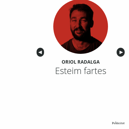
Anterior
◀︎
Sigu
▶︎
ORIOL RADALGA
Esteim fartes
Publicitat