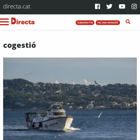
directa.cat
SUBSCRIU-T'HI
FES UNA DONACIÓ
cogestió