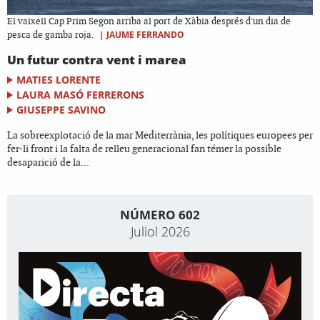
El vaixell Cap Prim Segon arriba al port de Xàbia després d'un dia de
|
JAUME FERRANDO
pesca de gamba roja.
Un futur contra vent i marea
MATIES LORENTE
LAURA MASÓ FERRERONS
GIUSEPPE SAVINO
La sobreexplotació de la mar Mediterrània, les polítiques europees per
fer-li front i la falta de relleu generacional fan témer la possible
desaparició de la...
NÚMERO 602
Juliol 2026