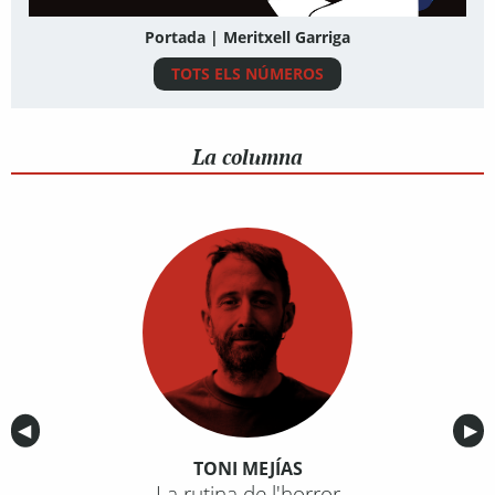
Portada | Meritxell Garriga
TOTS ELS NÚMEROS
La columna
Anterior
◀︎
Sig
▶︎
TONI MEJÍAS
La rutina de l'horror