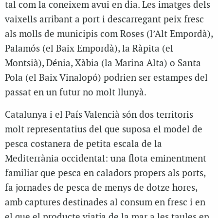
tal com la coneixem avui en dia. Les imatges dels
vaixells arribant a port i descarregant peix fresc
als molls de municipis com Roses (l’Alt Empordà),
Palamós (el Baix Empordà), la Ràpita (el
Montsià), Dénia, Xàbia (la Marina Alta) o Santa
Pola (el Baix Vinalopó) podrien ser estampes del
passat en un futur no molt llunyà.
Catalunya i el País Valencià són dos territoris
molt representatius del que suposa el model de
pesca costanera de petita escala de la
Mediterrània occidental: una flota eminentment
familiar que pesca en caladors propers als ports,
fa jornades de pesca de menys de dotze hores,
amb captures destinades al consum en fresc i en
el que el producte viatja de la mar a les taules en