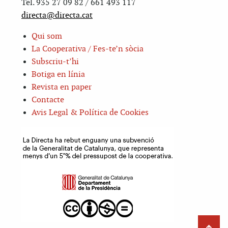
Tel. 935 27 09 82 / 661 493 117
directa@directa.cat
Qui som
La Cooperativa / Fes-te’n sòcia
Subscriu-t’hi
Botiga en línia
Revista en paper
Contacte
Avis Legal & Política de Cookies