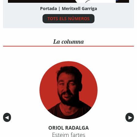
Portada | Meritxell Garriga
TOTS ELS NÚMEROS
La columna
Anterior
◀︎
Sig
▶︎
ORIOL RADALGA
Esteim fartes