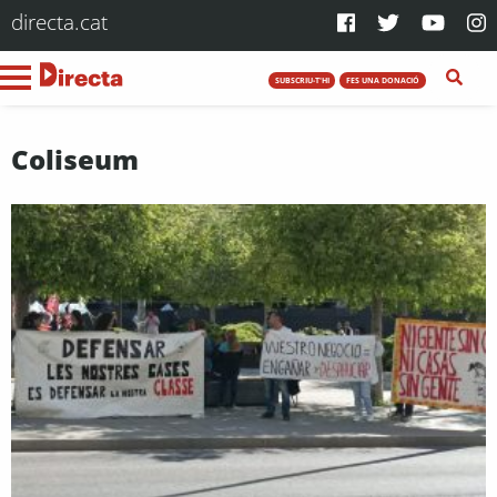
directa.cat
SUBSCRIU-T'HI
FES UNA DONACIÓ
Coliseum