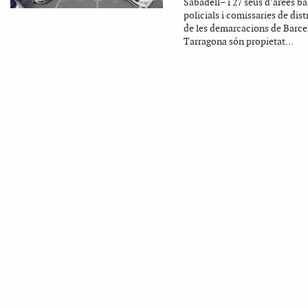
Sabadell– i 27 seus d’àrees b
policials i comissaries de dist
de les demarcacions de Barce
Tarragona són propietat...