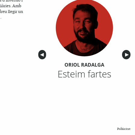
 d'inversió i
iàries. Amb
reu llegir un
.
Anterior
◀︎
Sigu
▶︎
ORIOL RADALGA
Esteim fartes
Publicitat