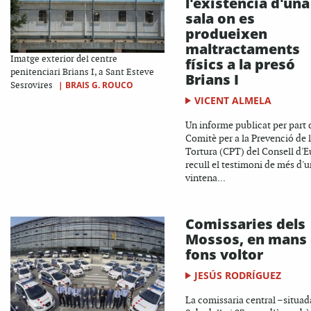
l'existència d'una
sala on es
produeixen
maltractaments
Imatge exterior del centre
físics a la presó
penitenciari Brians I, a Sant Esteve
Brians I
|
BRAIS G. ROUCO
Sesrovires
VICENT ALMELA
Un informe publicat per part 
Comitè per a la Prevenció de 
Tortura (CPT) del Consell d'
recull el testimoni de més d'
vintena...
Comissaries dels
Mossos, en mans
fons voltor
JESÚS RODRÍGUEZ
La comissaria central –situad