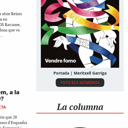
 sèrie Relats
m en
OS Racisme,
 dona que va
..
Portada | Meritxell Garriga
TOTS ELS NÚMEROS
m, a la
9?
La columna
CTA
ela que 28
ssos d'Esquadra