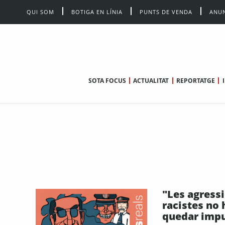
QUI SOM
BOTIGA EN LÍNIA
PUNTS DE VENDA
ANUN
SOTA FOCUS
ACTUALITAT
REPORTATGE
"Les agress
racistes no 
quedar imp