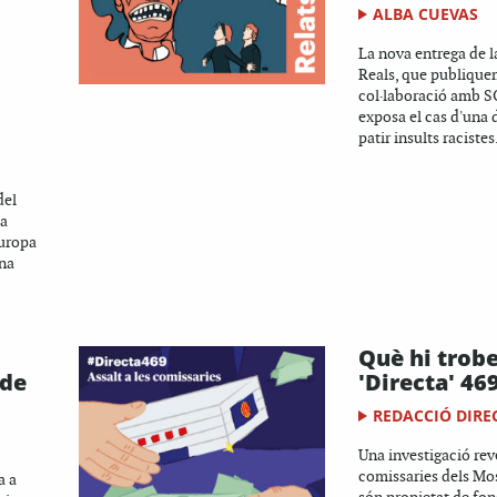
ALBA CUEVAS
La nova entrega de la
Reals, que publique
col·laboració amb S
exposa el cas d'una
patir insults racistes.
del
la
Europa
una
Què hi trobe
 de
'Directa' 46
REDACCIÓ DIRE
Una investigació rev
comissaries dels Mo
a a