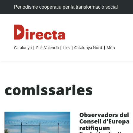
Periodisme cooperatiu per la transformació social
Catalunya
País Valencià
Illes
Catalunya Nord
Món
comissaries
Observadors del
Consell d'Europa
ratifiquen