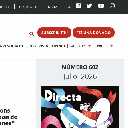
CIA’T
CONTACTE
INICIA SESSIÓ
SUBSCRIU-T'HI
FES UNA DONACIÓ
INVESTIGACIÓ
ENTREVISTA
OPINIÓ
GALERIES
PAPER
NÚMERO 602
Juliol 2026
ions
han de
unes"