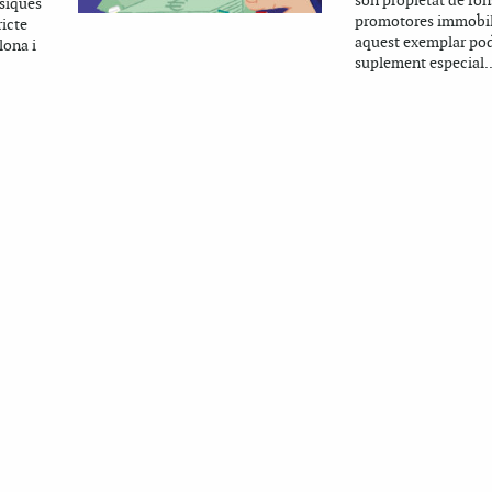
són propietat de fons
àsiques
promotores immobil
ricte
aquest exemplar pod
lona i
suplement especial..