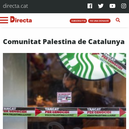
directa.cat
SUBSCRIU-T'HI
FES UNA DONACIÓ
Comunitat Palestina de Catalunya