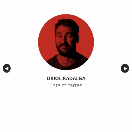
Anterior
◀︎
Sig
▶︎
ORIOL RADALGA
Esteim fartes