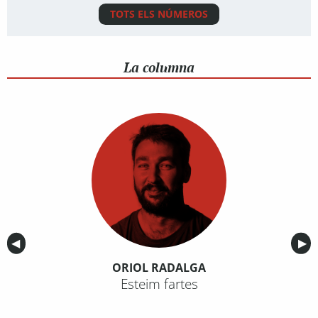
TOTS ELS NÚMEROS
La columna
Anterior
◀︎
Sig
▶︎
ORIOL RADALGA
Esteim fartes