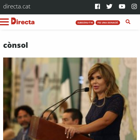
directa.cat
SUBSCRIU-T'HI
FES UNA DONACIÓ
cònsol