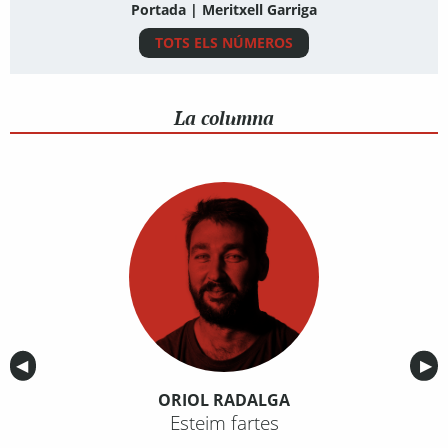
Portada | Meritxell Garriga
TOTS ELS NÚMEROS
La columna
Anterior
◀︎
Sig
▶︎
ORIOL RADALGA
Esteim fartes