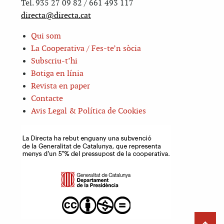
Tel. 935 27 09 82 / 661 493 117
directa@directa.cat
Qui som
La Cooperativa / Fes-te’n sòcia
Subscriu-t’hi
Botiga en línia
Revista en paper
Contacte
Avis Legal & Política de Cookies