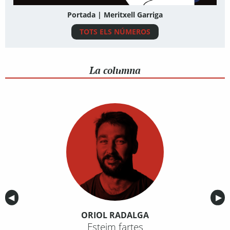
Portada | Meritxell Garriga
TOTS ELS NÚMEROS
La columna
Anterior
◀︎
Sig
▶︎
ORIOL RADALGA
Esteim fartes