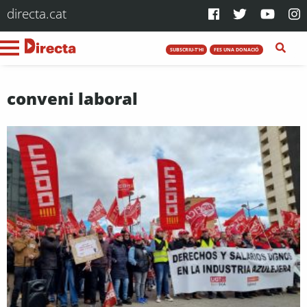
directa.cat
SUBSCRIU-T'HI
FES UNA DONACIÓ
conveni laboral