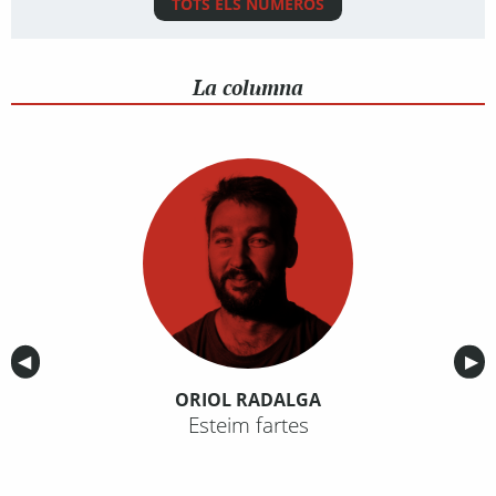
TOTS ELS NÚMEROS
La columna
Anterior
◀︎
Sig
▶︎
ORIOL RADALGA
Esteim fartes